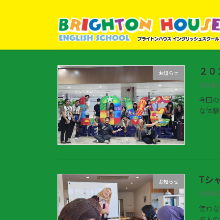
コ
ナ
ン
ビ
テ
ゲ
ン
ー
ツ
シ
へ
ョ
２０
お知らせ
ス
ン
2024年
キ
に
ッ
移
今回の
な体験
プ
動
Tシ
お知らせ
2024年
使わな
ダ人の