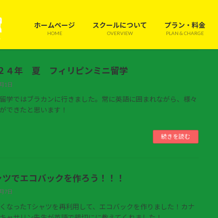
ホームページ
スクールについて
プラン・料金
HOME
OVERVIEW
PLAN & CHARGE
２４年 夏 フィリピンミニ留学
9月1日
留学ではブラカンに行きました。常に英語に囲まれながら、様々
ができたと思います！
続きを読む
ャツでエコバックを作ろう！！！
6月7日
くなったTシャツを再利用して、エコバックを作りました！カナ
キャサリン先生が英語で親切にに教えてくれました！