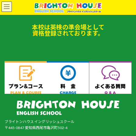
コ
ナ
ン
ビ
テ
ゲ
ン
ー
本校は英検の準会場として
ツ
シ
資格登録されております。
へ
ョ
ス
ン
キ
に
ッ
移
プ
動
ブライトンハウス イングリッシュスクール
〒445-0847 愛知県西尾市亀沢町502-4